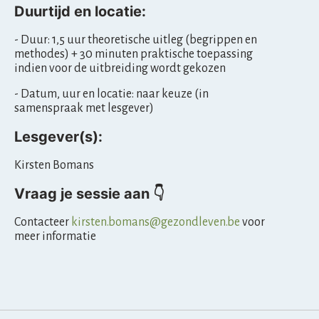
i
Duurtijd en locatie:
l
- Duur: 1,5 uur theoretische uitleg (begrippen en
methodes) + 30 minuten praktische toepassing
i
indien voor de uitbreiding wordt gekozen
t
- Datum, uur en locatie: naar keuze (in
samenspraak met lesgever)
y
Lesgever(s):
i
Kirsten Bomans
n
Vraag je sessie aan 👇
e
Contacteer
kirsten.bomans@gezondleven.be
voor
e
meer informatie
n
g