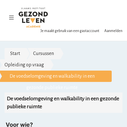
Ga
naar
hoofdinhoud
Navigatie
omschakelen
Je maakt gebruik van een gastaccount
Aanmelden
Start
Cursussen
Opleiding op vraag
De voedselomgeving en walkability in een
gezonde publieke ruimte
Overzicht
D
De voedselomgeving en walkability in een gezonde
van
publieke ruimte
e
het
v
onderwerp
Voor wie?