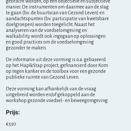
gebracht worden, op een objectieve en subjectieve
i
manier. De instrumenten om daarmee aan de slag
te gaan (bv. de buurtscan van Gezond Leven) en
n
aandachtspunten (bv. participatie van kwetsbare
doelgroepen) worden toegelicht. Naast het
g
analyseren van de voedselomgeving en
walkability wordt ook ingegaan op oplossingen
e
en good practices om de voedselomgeving
gezonder te maken.
n
De informatie uit deze vorming is o.a. gebaseerd
w
op het Hap&Stap project, gefinancierd door Kom
op tegen kanker en de toolbox voor een gezonde
a
publieke ruimte van Gezond Leven.
l
Deze vorming kan afhankelijk van de vraag
uitgebreid worden en/of gekoppeld aan de
k
workshop gezonde voedsel- en beweegomgeving.
a
Prijs:
b
€330