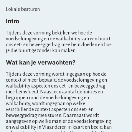
o
Lokale besturen
e
Intro
d
Tijdens deze vorming bekijken we hoe de
voedselomgeving en de walkability van een buurt
s
ons eet- en beweeggedrag mee beïnvloeden en hoe
je die buurt gezonder kan maken.
e
Wat kan je verwachten?
l
Tijdens deze vorming wordt ingegaan op hoe de
o
context of meer bepaald de voedselomgeving en
walkability aspecten ons eet- en beweeggedrag
m
mee beïnvloedt. Naast een aantal definities en
begrippen rond de voedselomgeving en
g
walkability, wordt ingegaan op welke
verschillende context aspecten ons eet- en
e
beweeggedrag mee sturen. Daarnaast wordt
aangegeven op welke manier de voedselomgeving
v
en walkability in Vlaanderen in kaart en beeld kan