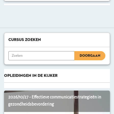
Cursus
Zoeken
Cursus Zoeken
overslaan
DOORGAAN
Opleidingen
Opleidingen in de kijker
in
de
kijker
overslaan
K
2026/10/27 - Effectieve communicatiestrategieën in
o
p
gezondheidsbevordering
p
e