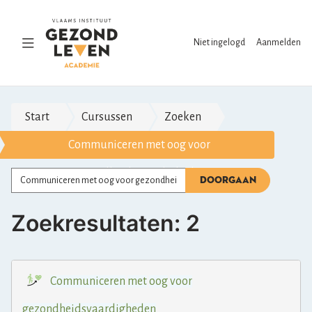
Ga
naar
hoofdinhoud
Navigatie
Niet ingelogd
Aanmelden
omschakelen
Start
Cursussen
Zoeken
Communiceren met oog voor
gezondheidsvaardigheden
Zoeken
DOORGAAN
Zoekresultaten: 2
Communiceren
met
oog
voor
gezondheidsvaardigheden