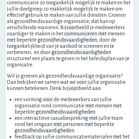
communicatie zo toegankelijk mogelijk te maken en het
jullie doelgroep zo makkelijk mogelijk te maken om
effectief gebruik te maken van jullie diensten. Groeien
als gezondheidsvaardige organisatie; dat kan op
verschillende manieren. Bij
voor
beeld je medewerkers
vaardiger te maken in het
communiceren
met
mensen
met
beperkte
gezondheidsvaardigheden
, door de
toegankelijkheid van je aanbod te screenen en te
verbeteren, en door
gezondheidsvaardigheden
structureel een plaats te geven in het beleidsplan van je
organisatie.
Wil je groeien als gezondheidsvaardige organisatie?
Dan bekijken we samen wat we
voor
jullie organisatie
kunnen betekenen. Denk bij
voor
beeld aan:
een vorming
voor
de medewerkers van jullie
organisatie rond communicatie
met
mensen
met
beperkte
gezondheidsvaardigheden
een interactieve casusbespreking
met
jullie team
rond het omgaan
met
personen
met
beperkte
gezondheidsvaardigheden
feedback op jullie communicatiematerialen
met
het