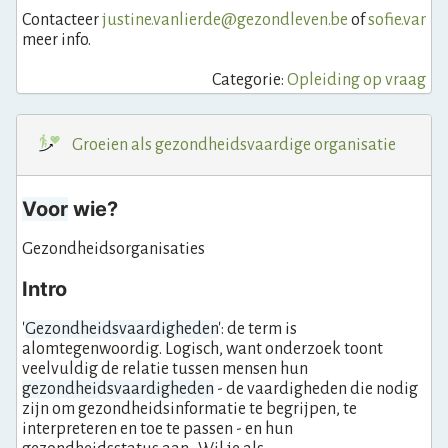
Contacteer
justine.vanlierde@gezondleven.be
of
sofie.van
meer info.
Categorie:
Opleiding op vraag
Groeien als gezondheidsvaardige organisatie
Voor
wie?
Gezondheidsorganisaties
Intro
'
Gezondheidsvaardigheden
': de term is
alomtegenwoordig. Logisch, want onderzoek toont
veelvuldig de relatie tussen mensen hun
gezondheidsvaardigheden
- de vaardigheden die nodig
zijn om gezondheidsinformatie te begrijpen, te
interpreteren en toe te passen - en hun