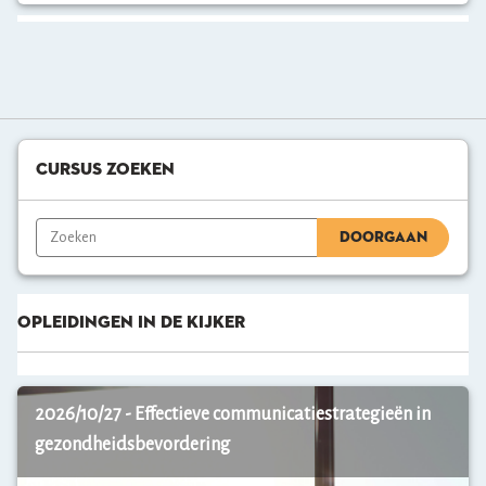
Cursus
Zoeken
Cursus Zoeken
overslaan
DOORGAAN
Opleidingen
Opleidingen in de kijker
in
de
kijker
overslaan
K
2026/10/27 - Effectieve communicatiestrategieën in
o
p
gezondheidsbevordering
p
e